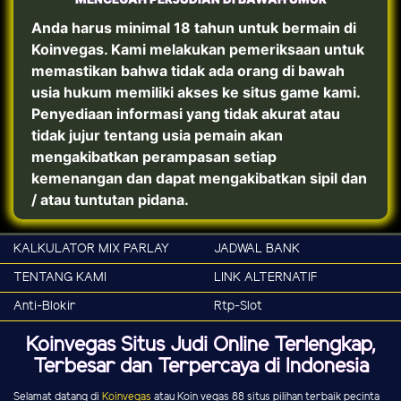
Anda harus minimal 18 tahun untuk bermain di
Koinvegas. Kami melakukan pemeriksaan untuk
memastikan bahwa tidak ada orang di bawah
usia hukum memiliki akses ke situs game kami.
Penyediaan informasi yang tidak akurat atau
tidak jujur tentang usia pemain akan
mengakibatkan perampasan setiap
kemenangan dan dapat mengakibatkan sipil dan
/ atau tuntutan pidana.
KALKULATOR MIX PARLAY
JADWAL BANK
TENTANG KAMI
LINK ALTERNATIF
Anti-Blokir
Rtp-Slot
Koinvegas Situs Judi Online Terlengkap,
Terbesar dan Terpercaya di Indonesia
Selamat datang di
Koinvegas
atau Koin vegas 88 situs pilihan terbaik pecinta