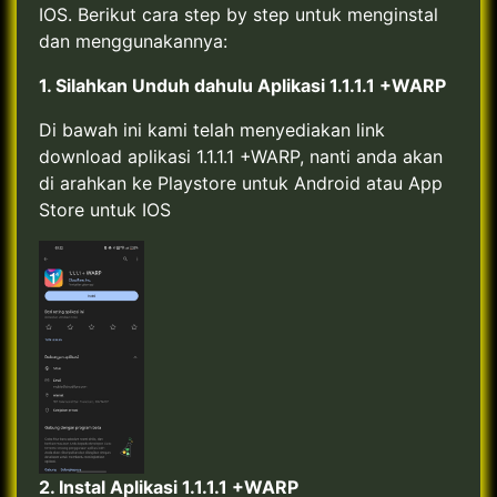
IOS. Berikut cara step by step untuk menginstal
dan menggunakannya:
1. Silahkan Unduh dahulu Aplikasi 1.1.1.1 +WARP
Di bawah ini kami telah menyediakan link
download aplikasi 1.1.1.1 +WARP, nanti anda akan
di arahkan ke Playstore untuk Android atau App
Store untuk IOS
2. Instal Aplikasi 1.1.1.1 +WARP