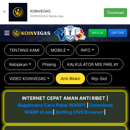
×
KOINVEGAS
Download
KOINVEGAS Mobile App
MASUK
DAFTAR
TENTANG KAMI
MOBILE
INFO
Kebijakan
Phising
KALKULATOR MIX PARLAY
VIDEO KOINVEGAS
Anti-Blokir
Rtp-Slot
INTERNET CEPAT AMAN ANTI RIBET |
Bagaimana Cara Pakai WARP?
|
Download
WARP di sini
|
Setting DNS Browser
|