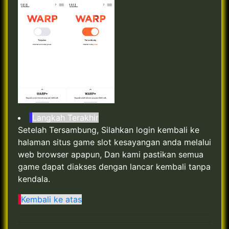
Langkah Terakhir
Setelah Tersambung, Silahkan login kembali ke
halaman situs game slot kesayangan anda melalui
web browser apapun, Dan kami pastikan semua
game dapat diakses dengan lancar kembali tanpa
kendala.
Kembali ke atas