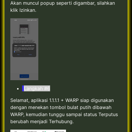
Akan muncul popup seperti digambar, silahkan
klik Izinkan.
Langkah #6
Selamat, aplikasi 1.1.1.1 + WARP siap digunakan
dengan menekan tombol bulat putih dibawah
WARP, kemudian tunggu sampai status Terputus
berubah menjadi Terhubung.