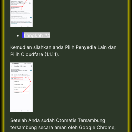
Langkah #4
Kemudian silahkan anda Pilih Penyedia Lain dan
Pilih Cloudfare (1.1.1.1).
Setelah Anda sudah Otomatis Tersambung
tersambung secara aman oleh Google Chrome,