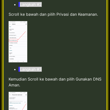
Langkah #2
Scroll ke bawah dan pilih Privasi dan Keamanan.
Langkah #3
Kemudian Scroll ke bawah dan pilih Gunakan DNS
Aman.