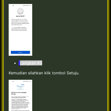
Langkah #3
Kemudian silahkan klik tombol Setuju.