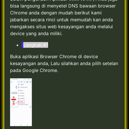
bisa langsung di menyetel DNS bawaan browser
Chrome anda dengan mudah berikut kami
jabarkan secara rinci untuk memudah kan anda
mengakses situs web kesayangan anda melalui
device yang anda miliki.
Langkah #1
Buka aplikasi Browser Chrome di device
kesayangan anda, Lalu silahkan anda pilih setelan
pada Google Chrome.