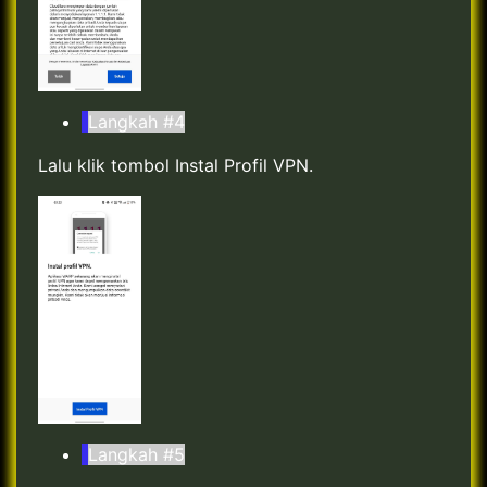
Langkah #4
Lalu klik tombol Instal Profil VPN.
Langkah #5