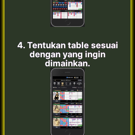
4. Tentukan table sesuai
dengan yang ingin
dimainkan.