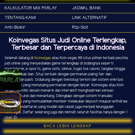
KALKULATOR MIX PARLAY
JADWAL BANK
TENTANG KAMI
LINK ALTERNATIF
Anti-Blokir
Rtp-Slot
Koinvegas Situs Judi Online Terlengkap,
Terbesar dan Terpercaya di Indonesia
Selamat datang di
Koinvegas
atau Koin vegas 88 situs pilihan terbaik pecinta
judi online yang menyediakan game terlengkap di bidangnya seperti
sportsbook, e-sports, game slots, idnlive, togel, live casino, tangkas hingga
game tembak ikan. Situs terbaik dengan permainan paling fair dan
kemenangan pasti. Didukung dengan teknologi terkini dan sistem enkripsi
terlengkap yang menunjang permainan dengan lancar. Koinvegas atau Koin
Vegas memiliki desain menarik dan interaktif menghadirkan sensasi
permainan unik dan menantang. Dilengkapi dengan sistem transaksi
terlengkap yang memudahkan member melakukan deposit maupun withdraw.
Proses pendaftaran yang mudah dan cepat juga menjadi keunggulan
Koinvegas. Daftar sekarang juga dan nikmati seluruh fasilitas hanya dengan 1
User ID.
BACA LEBIH LENGKAP