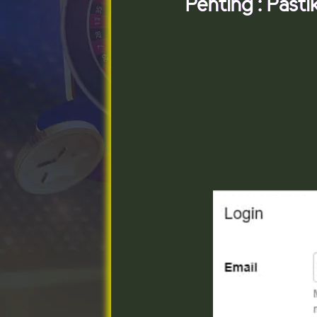
Penting : Past