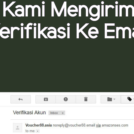
 Kami Mengirim
erifikasi Ke Ema