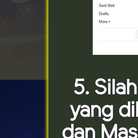
5. Sil
yang di
dan Mas