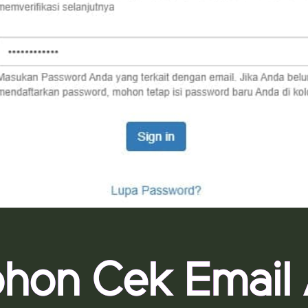
ohon Cek Email 