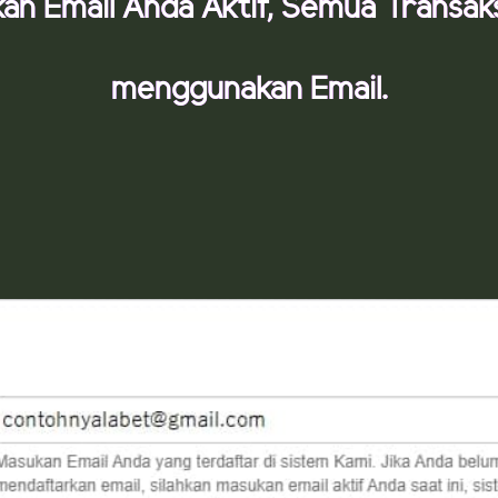
ikan Email Anda Aktif, Semua Transak
menggunakan Email.