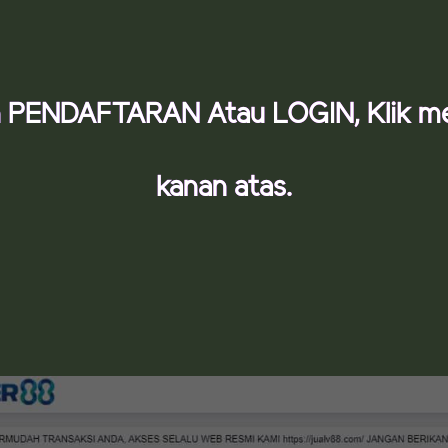
n PENDAFTARAN Atau LOGIN, Klik me
kanan atas.