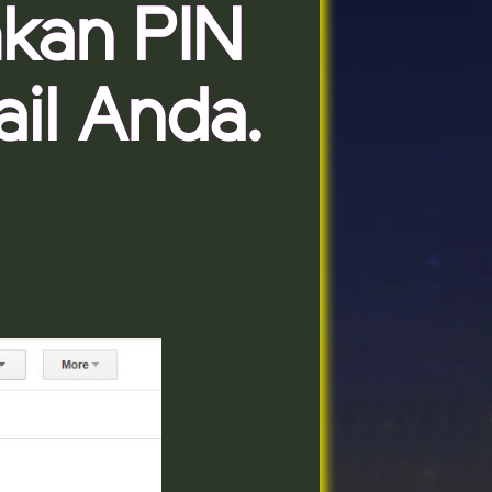
kan PIN
il Anda.