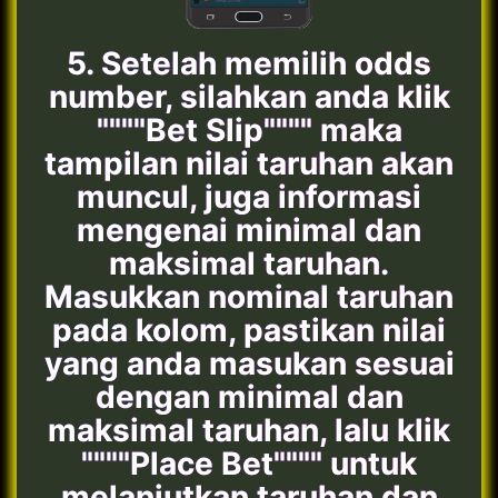
5. Setelah memilih odds
number, silahkan anda klik
""""Bet Slip"""" maka
tampilan nilai taruhan akan
muncul, juga informasi
mengenai minimal dan
maksimal taruhan.
Masukkan nominal taruhan
pada kolom, pastikan nilai
yang anda masukan sesuai
dengan minimal dan
maksimal taruhan, lalu klik
""""Place Bet"""" untuk
melanjutkan taruhan dan