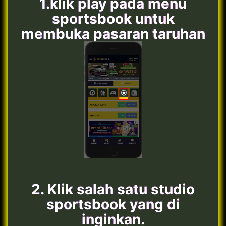
1.klik play pada menu
sportsbook untuk
membuka pasaran taruhan
2. Klik salah satu studio
sportsbook yang di
inginkan.