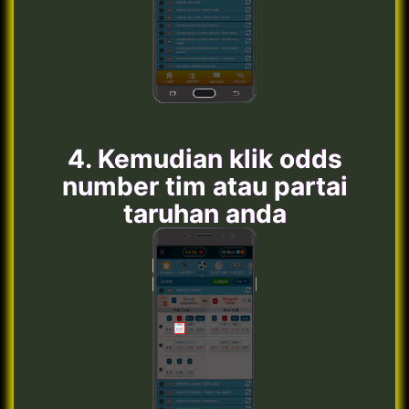
4. Kemudian klik odds
number tim atau partai
taruhan anda